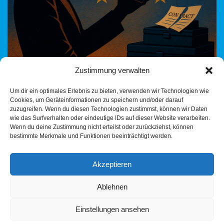
Zustimmung verwalten
Von der Spendenaffäre zur SMS-Vernichtung – wie die CDU seit
Um dir ein optimales Erlebnis zu bieten, verwenden wir Technologien wie
Jahrzehnten ihre Transparenzlosigkeit kultiviert Ursula von der
Cookies, um Geräteinformationen zu speichern und/oder darauf
Leyen, einst Verteidigungsministerin mit schwindelerregendem
zuzugreifen. Wenn du diesen Technologien zustimmst, können wir Daten
Berater-Sumpf, heute Präsidentin…
Weiterlesen »
wie das Surfverhalten oder eindeutige IDs auf dieser Website verarbeiten.
Wenn du deine Zustimmung nicht erteilst oder zurückziehst, können
bestimmte Merkmale und Funktionen beeinträchtigt werden.
Akzeptieren
Ablehnen
Einstellungen ansehen