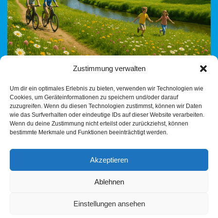
Zustimmung verwalten
AfD Umweltpolitik? Glaubt ihr wirklich, die AfD wolle die Umwelt
Um dir ein optimales Erlebnis zu bieten, verwenden wir Technologien wie
absichtlich zerstören?Einfach so? Aus Bosheit? Aus Lust an der
Cookies, um Geräteinformationen zu speichern und/oder darauf
Zerstörung? Was für ein grotesker Bullshit.…
Weiterlesen »
zuzugreifen. Wenn du diesen Technologien zustimmst, können wir Daten
wie das Surfverhalten oder eindeutige IDs auf dieser Website verarbeiten.
Wenn du deine Zustimmung nicht erteilst oder zurückziehst, können
bestimmte Merkmale und Funktionen beeinträchtigt werden.
Akzeptieren
Ablehnen
Einstellungen ansehen