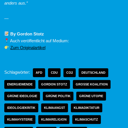
anders aus.“
—
By Gordon Stotz
Auch veröffentlicht auf Medium:
Zum Originalartikel
Schlagwörter:
AFD
CDU
CO2
DEUTSCHLAND
ENERGIEWENDE
GORDON STOTZ
GROSSE KOALITION
GRÜNE IDEOLOGIE
GRÜNE POLITIK
GRÜNE UTOPIE
IDEOLOGIEKRITIK
KLIMAANGST
KLIMADIKTATUR
KLIMAHYSTERIE
KLIMARELIGION
KLIMASCHUTZ