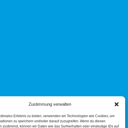
Zustimmung verwalten
ptimales Erlebnis zu bieten, verwenden wir Technologien wie Cookies, um
mationen zu speichern und/oder darauf zuzugreifen. Wenn du diesen
 zustimmst, können wir Daten wie das Surfverhalten oder eindeutige IDs auf