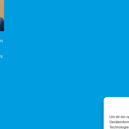
en
ls
Um dir ein o
Geräteinfor
Technologien