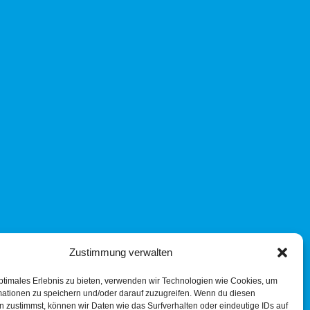
Zustimmung verwalten
ptimales Erlebnis zu bieten, verwenden wir Technologien wie Cookies, um
mationen zu speichern und/oder darauf zuzugreifen. Wenn du diesen
 zustimmst, können wir Daten wie das Surfverhalten oder eindeutige IDs auf