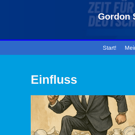
Gordon S
Zum
Inhalt
springen
Start!
Mei
Einfluss