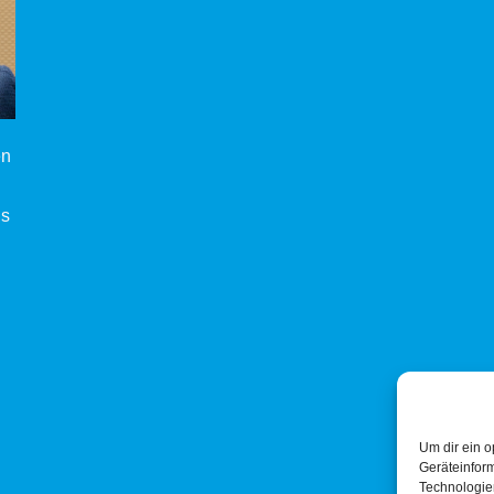
en
ls
Um dir ein o
Geräteinfor
Technologien