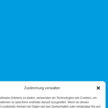
Zustimmung verwalten
ptimales Erlebnis zu bieten, verwenden wir Technologien wie Cookies, um
mationen zu speichern und/oder darauf zuzugreifen. Wenn du diesen
 zustimmst, können wir Daten wie das Surfverhalten oder eindeutige IDs auf