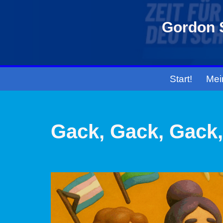
Gordon S
Zum
Inhalt
springen
Start!
Mei
Gack, Gack, Gack, 