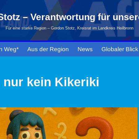
totz – Verantwortung für unse
Für eine starke Region – Gordon Stotz, Kreisrat im Landkreis Heilbronn
n Weg*
Aus der Region
News
Globaler Blick
nur kein Kikeriki