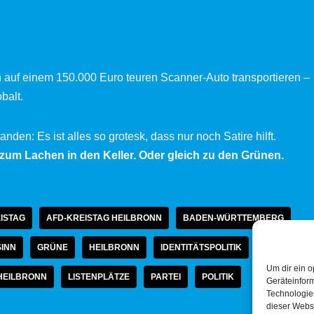
 auf einem 150.000 Euro teuren Scanner-Auto transportieren –
balt.
anden: Es ist alles so grotesk, dass nur noch Satire hilft.
 zum Lachen in den Keller. Oder gleich zu den Grünen.
ISTAG
AFD-KREISTAG HEILBRONN
BADEN-WÜRTTEMBERG
INN
GRÜNE
HEILBRONN
IDENTITÄTSPOLITIK
Um dir ein o
HEILBRONN
LISTENPLÄTZE
PARTEI
POLITIK
Geräteinfor
Technologien
dieser Websi