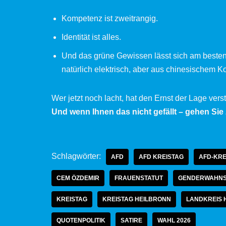
Kompetenz ist zweitrangig.
Identität ist alles.
Und das grüne Gewissen lässt sich am besten
natürlich elektrisch, aber aus chinesischem Ko
Wer jetzt noch lacht, hat den Ernst der Lage verst
Und wenn Ihnen das nicht gefällt – gehen Sie
Schlagwörter:
AFD
AFD KREISTAG
AFD-KRE
CEM ÖZDEMIR
FRAUENSTATUT
GENDERWAHNS
KREISTAG
KREISTAG HEILBRONN
LANDKREIS 
QUOTENPOLITIK
SATIRE
WAHL 2026