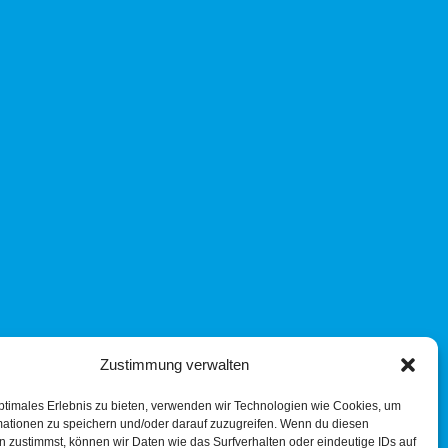
Zustimmung verwalten
ptimales Erlebnis zu bieten, verwenden wir Technologien wie Cookies, um
mationen zu speichern und/oder darauf zuzugreifen. Wenn du diesen
 zustimmst, können wir Daten wie das Surfverhalten oder eindeutige IDs auf