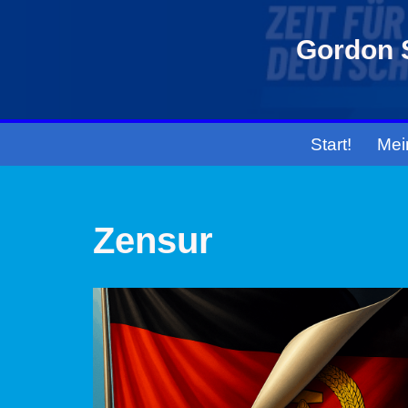
Gordon S
Zum
Inhalt
springen
Start!
Mei
Zensur