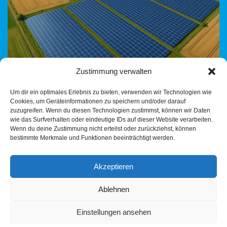
Zustimmung verwalten
in Schrozberg AfD-Fraktion: Klare Haltung trotz Kenntnisnahme
Um dir ein optimales Erlebnis zu bieten, verwenden wir Technologien wie
– unsere Linie steht Vor der Regionalverbandsversammlung
Cookies, um Geräteinformationen zu speichern und/oder darauf
hatten wir eine einstündige Fraktionssitzung: Die
zuzugreifen. Wenn du diesen Technologien zustimmst, können wir Daten
Fraktionssitzung vom 25.07.2025 verlief geschlossen,
wie das Surfverhalten oder eindeutige IDs auf dieser Website verarbeiten.
Wenn du deine Zustimmung nicht erteilst oder zurückziehst, können
…
Weiterlesen »
bestimmte Merkmale und Funktionen beeinträchtigt werden.
Akzeptieren
Ablehnen
Einstellungen ansehen