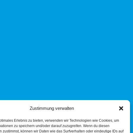
Zustimmung verwalten
ptimales Erlebnis zu bieten, verwenden wir Technologien wie Cookies, um
mationen zu speichern und/oder darauf zuzugreifen. Wenn du diesen
 zustimmst, können wir Daten wie das Surfverhalten oder eindeutige IDs auf