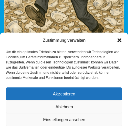
Zustimmung verwalten
Es ist politisches Sommerloch — und doch passiert
Um dir ein optimales Erlebnis zu bieten, verwenden wir Technologien wie
außenpolitisch gerade etwas, das Deutschland nachhaltig
Cookies, um Geräteinformationen zu speichern und/oder darauf
schwächen könnte. Während Merz & Co. in den Umfragen
zuzugreifen. Wenn du diesen Technologien zustimmst, können wir Daten
weiter absacken,…
Weiterlesen »
wie das Surfverhalten oder eindeutige IDs auf dieser Website verarbeiten.
Wenn du deine Zustimmung nicht erteilst oder zurückziehst, können
bestimmte Merkmale und Funktionen beeinträchtigt werden.
Akzeptieren
Ablehnen
Einstellungen ansehen