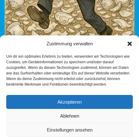
Zustimmung verwalten
Es ist politisches Sommerloch — und doch passiert
Um dir ein optimales Erlebnis zu bieten, verwenden wir Technologien wie
außenpolitisch gerade etwas, das Deutschland nachhaltig
Cookies, um Geräteinformationen zu speichern und/oder darauf
schwächen könnte. Während Merz & Co. in den Umfragen
zuzugreifen. Wenn du diesen Technologien zustimmst, können wir Daten
weiter absacken,…
Weiterlesen »
wie das Surfverhalten oder eindeutige IDs auf dieser Website verarbeiten.
Wenn du deine Zustimmung nicht erteilst oder zurückziehst, können
bestimmte Merkmale und Funktionen beeinträchtigt werden.
Akzeptieren
Ablehnen
Einstellungen ansehen