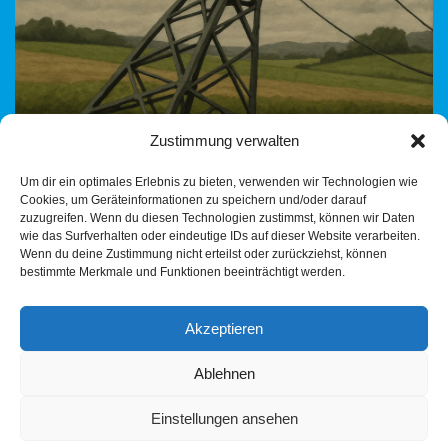
Zustimmung verwalten
Gesehen am 20. Mai 2025 – bestätigt durch die Heilbronner
Um dir ein optimales Erlebnis zu bieten, verwenden wir Technologien wie
Stimme Am 20. Mai 2025 berichtete die Heilbronner Stimme,
Cookies, um Geräteinformationen zu speichern und/oder darauf
dass US-Unternehmen sich zunehmend aus
zuzugreifen. Wenn du diesen Technologien zustimmst, können wir Daten
Deutschland…
Weiterlesen »
wie das Surfverhalten oder eindeutige IDs auf dieser Website verarbeiten.
Wenn du deine Zustimmung nicht erteilst oder zurückziehst, können
bestimmte Merkmale und Funktionen beeinträchtigt werden.
Akzeptieren
Ablehnen
Einstellungen ansehen