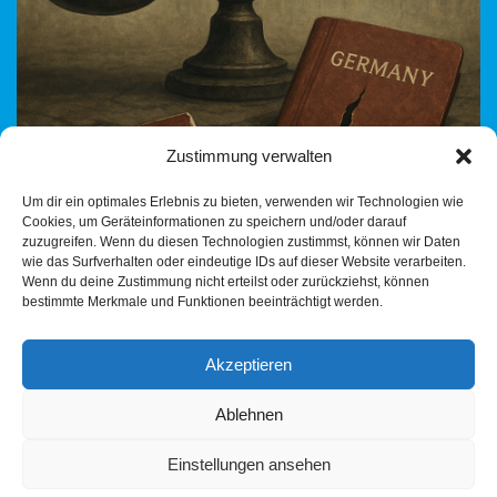
Zustimmung verwalten
Vergewaltiger will zurück nach Deutschland – und bekommt
Um dir ein optimales Erlebnis zu bieten, verwenden wir Technologien wie
eine Bühne Ein verurteilter Sexualstraftäter, der abgeschoben
Cookies, um Geräteinformationen zu speichern und/oder darauf
wurde, klagt auf Rückkehr – mit Hilfe seines Anwalts
zuzugreifen. Wenn du diesen Technologien zustimmst, können wir Daten
und…
Weiterlesen »
wie das Surfverhalten oder eindeutige IDs auf dieser Website verarbeiten.
Wenn du deine Zustimmung nicht erteilst oder zurückziehst, können
bestimmte Merkmale und Funktionen beeinträchtigt werden.
Akzeptieren
Ablehnen
Einstellungen ansehen