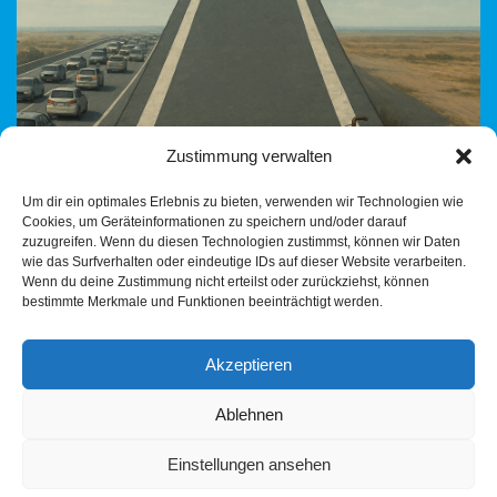
Zustimmung verwalten
Um dir ein optimales Erlebnis zu bieten, verwenden wir Technologien wie
Cookies, um Geräteinformationen zu speichern und/oder darauf
Gedanken aus dem Buntland: Fünf Radfahrer in 23 Minuten –
zuzugreifen. Wenn du diesen Technologien zustimmst, können wir Daten
das war die Bilanz einer Beobachtung auf einem neuen Radweg
wie das Surfverhalten oder eindeutige IDs auf dieser Website verarbeiten.
in Peru. Finanziert durch deutsche…
Weiterlesen »
Wenn du deine Zustimmung nicht erteilst oder zurückziehst, können
bestimmte Merkmale und Funktionen beeinträchtigt werden.
Akzeptieren
Ablehnen
Einstellungen ansehen