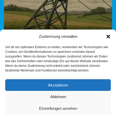
Zustimmung verwalten
Gesehen am 20. Mai 2025 – bestätigt durch die Heilbronner
Um dir ein optimales Erlebnis zu bieten, verwenden wir Technologien wie
Stimme Am 20. Mai 2025 berichtete die Heilbronner Stimme,
Cookies, um Geräteinformationen zu speichern und/oder darauf
dass US-Unternehmen sich zunehmend aus
zuzugreifen. Wenn du diesen Technologien zustimmst, können wir Daten
Deutschland…
Weiterlesen »
wie das Surfverhalten oder eindeutige IDs auf dieser Website verarbeiten.
Wenn du deine Zustimmung nicht erteilst oder zurückziehst, können
bestimmte Merkmale und Funktionen beeinträchtigt werden.
Akzeptieren
Ablehnen
Einstellungen ansehen