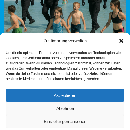
Zustimmung verwalten
Ein satirischer Blick auf den Zustand öffentlicher Ordnung in
Um dir ein optimales Erlebnis zu bieten, verwenden wir Technologien wie
deutschen Freibädern. Wer schützt eigentlich noch die
Cookies, um Geräteinformationen zu speichern und/oder darauf
Anständigen?
zuzugreifen. Wenn du diesen Technologien zustimmst, können wir Daten
wie das Surfverhalten oder eindeutige IDs auf dieser Website verarbeiten.
Wenn du deine Zustimmung nicht erteilst oder zurückziehst, können
bestimmte Merkmale und Funktionen beeinträchtigt werden.
Akzeptieren
Ablehnen
Einstellungen ansehen