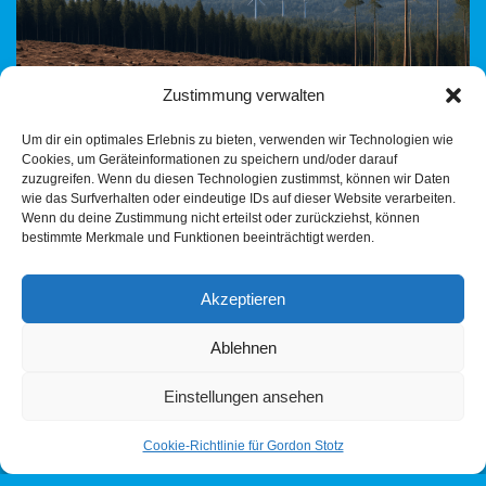
Zustimmung verwalten
Um dir ein optimales Erlebnis zu bieten, verwenden wir Technologien wie
Cookies, um Geräteinformationen zu speichern und/oder darauf
zuzugreifen. Wenn du diesen Technologien zustimmst, können wir Daten
Windkraft Wildwuchs? Hintergrund: Kontrollverlust durch
wie das Surfverhalten oder eindeutige IDs auf dieser Website verarbeiten.
Wenn du deine Zustimmung nicht erteilst oder zurückziehst, können
Parallelplanungen? Die AfD-Fraktion im Regionalverband
bestimmte Merkmale und Funktionen beeinträchtigt werden.
Heilbronn-Franken hat im Juni 2025 drei Anfragen gestellt – zu
Windkraftprojekten in Kirchhausen und im…
Weiterlesen »
Akzeptieren
Ablehnen
Einstellungen ansehen
Cookie-Richtlinie für Gordon Stotz