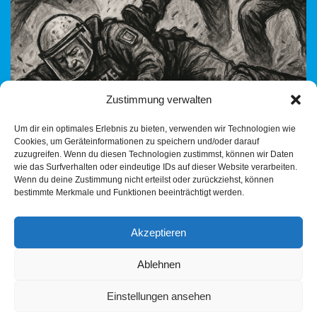
Zustimmung verwalten
Deutschland im Größenwahn: Wir retten alle – koste es, was es
Um dir ein optimales Erlebnis zu bieten, verwenden wir Technologien wie
wolle Deutschland hat sich selbst zur moralischen Supermacht
Cookies, um Geräteinformationen zu speichern und/oder darauf
erhoben. Wir retten das Klima, wir…
Weiterlesen »
zuzugreifen. Wenn du diesen Technologien zustimmst, können wir Daten
wie das Surfverhalten oder eindeutige IDs auf dieser Website verarbeiten.
Wenn du deine Zustimmung nicht erteilst oder zurückziehst, können
bestimmte Merkmale und Funktionen beeinträchtigt werden.
Akzeptieren
Ablehnen
Einstellungen ansehen