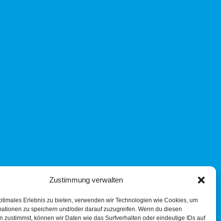
Zustimmung verwalten
ptimales Erlebnis zu bieten, verwenden wir Technologien wie Cookies, um
mationen zu speichern und/oder darauf zuzugreifen. Wenn du diesen
 zustimmst, können wir Daten wie das Surfverhalten oder eindeutige IDs auf