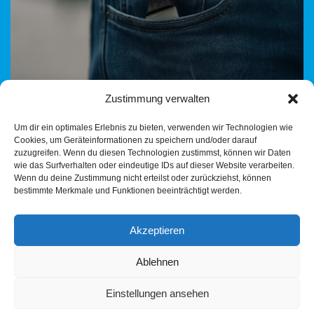
Zustimmung verwalten
Deutschland am Kipppunkt? – Eine Analyse
Um dir ein optimales Erlebnis zu bieten, verwenden wir Technologien wie
gesellschaftlicher Entwicklungen seit 2015 Messerkriminalität in
Cookies, um Geräteinformationen zu speichern und/oder darauf
Deutschland ist längst keine Ausnahme mehr – sie ist Teil einer
zuzugreifen. Wenn du diesen Technologien zustimmst, können wir Daten
gesamtgesellschaftlichen…
Weiterlesen »
wie das Surfverhalten oder eindeutige IDs auf dieser Website verarbeiten.
Wenn du deine Zustimmung nicht erteilst oder zurückziehst, können
bestimmte Merkmale und Funktionen beeinträchtigt werden.
Akzeptieren
Ablehnen
Einstellungen ansehen