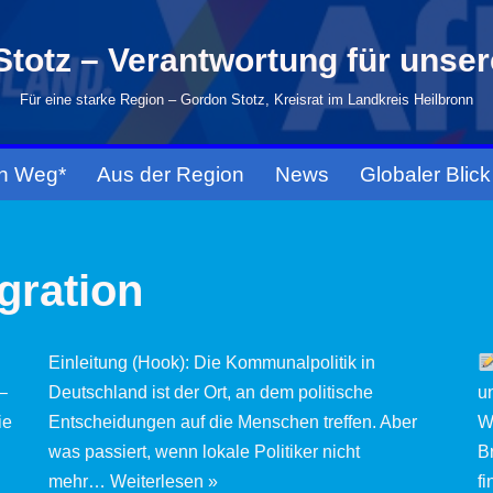
totz – Verantwortung für unse
Für eine starke Region – Gordon Stotz, Kreisrat im Landkreis Heilbronn
n Weg*
Aus der Region
News
Globaler Blick
gration
Einleitung (Hook): Die Kommunalpolitik in
–
Deutschland ist der Ort, an dem politische
u
ie
Entscheidungen auf die Menschen treffen. Aber
W
was passiert, wenn lokale Politiker nicht
B
mehr…
Weiterlesen »
f