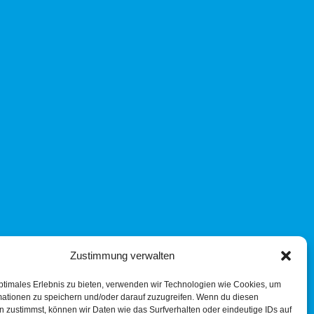
Zustimmung verwalten
ptimales Erlebnis zu bieten, verwenden wir Technologien wie Cookies, um
mationen zu speichern und/oder darauf zuzugreifen. Wenn du diesen
 zustimmst, können wir Daten wie das Surfverhalten oder eindeutige IDs auf