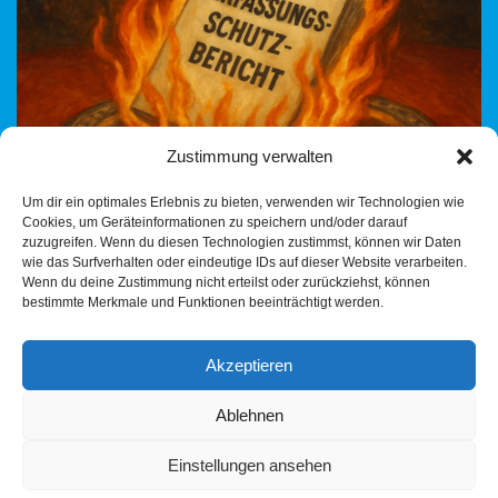
Zustimmung verwalten
Man muss kein AfD-Fan sein, um festzustellen: Die Debatte um
Um dir ein optimales Erlebnis zu bieten, verwenden wir Technologien wie
das sogenannte „Gutachten“ des Verfassungsschutzes zur AfD
Cookies, um Geräteinformationen zu speichern und/oder darauf
entgleist gerade völlig – und die Heilbronner
zuzugreifen. Wenn du diesen Technologien zustimmst, können wir Daten
Stimme…
Weiterlesen »
wie das Surfverhalten oder eindeutige IDs auf dieser Website verarbeiten.
Wenn du deine Zustimmung nicht erteilst oder zurückziehst, können
bestimmte Merkmale und Funktionen beeinträchtigt werden.
Akzeptieren
Ablehnen
Einstellungen ansehen