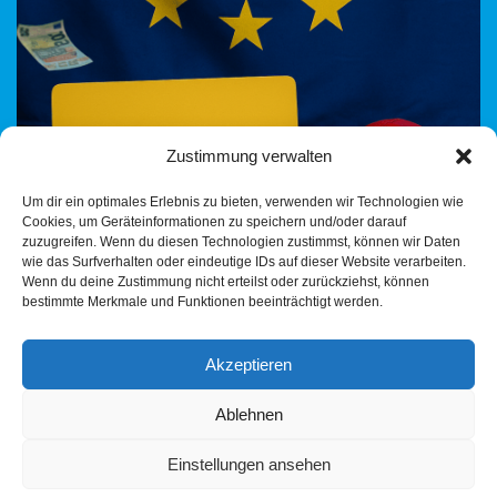
Zustimmung verwalten
Fast 500.000 € aus EU-Klimafonds für Wrestling-Arenen in
Um dir ein optimales Erlebnis zu bieten, verwenden wir Technologien wie
Gambia – Symbolpolitik statt Verantwortung Doch was verbirgt
Cookies, um Geräteinformationen zu speichern und/oder darauf
sich hinter dem EU-Klimafonds? Was wie Satire klingt, ist
zuzugreifen. Wenn du diesen Technologien zustimmst, können wir Daten
bittere…
Weiterlesen »
wie das Surfverhalten oder eindeutige IDs auf dieser Website verarbeiten.
Wenn du deine Zustimmung nicht erteilst oder zurückziehst, können
bestimmte Merkmale und Funktionen beeinträchtigt werden.
Akzeptieren
Ablehnen
Einstellungen ansehen