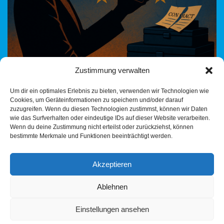
Zustimmung verwalten
Von der Spendenaffäre zur SMS-Vernichtung – wie die CDU seit
Um dir ein optimales Erlebnis zu bieten, verwenden wir Technologien wie
Jahrzehnten ihre Transparenzlosigkeit kultiviert Ursula von der
Cookies, um Geräteinformationen zu speichern und/oder darauf
Leyen, einst Verteidigungsministerin mit schwindelerregendem
zuzugreifen. Wenn du diesen Technologien zustimmst, können wir Daten
Berater-Sumpf, heute Präsidentin…
Weiterlesen »
wie das Surfverhalten oder eindeutige IDs auf dieser Website verarbeiten.
Wenn du deine Zustimmung nicht erteilst oder zurückziehst, können
bestimmte Merkmale und Funktionen beeinträchtigt werden.
Akzeptieren
Ablehnen
Einstellungen ansehen