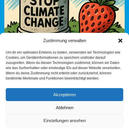
Zustimmung verwalten
Nachtrag: Stimme, Stadt & Symbolpolitik – die heilige Allianz
Um dir ein optimales Erlebnis zu bieten, verwenden wir Technologien wie
tropft zurück Die Heilbronner Stimme hat – wie durch ein
Cookies, um Geräteinformationen zu speichern und/oder darauf
Wunder – nun doch berichtet.…
Weiterlesen »
zuzugreifen. Wenn du diesen Technologien zustimmst, können wir Daten
wie das Surfverhalten oder eindeutige IDs auf dieser Website verarbeiten.
Wenn du deine Zustimmung nicht erteilst oder zurückziehst, können
bestimmte Merkmale und Funktionen beeinträchtigt werden.
Akzeptieren
Ablehnen
Einstellungen ansehen