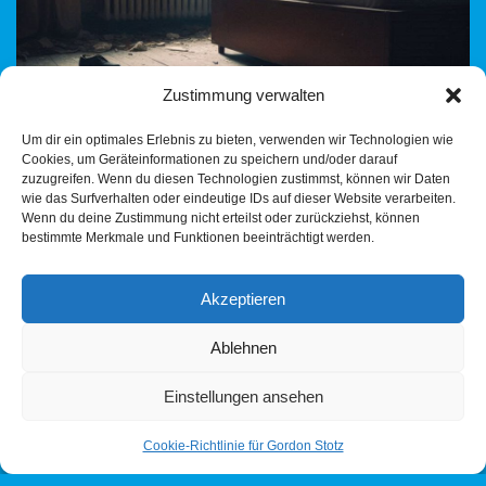
Zustimmung verwalten
Um dir ein optimales Erlebnis zu bieten, verwenden wir Technologien wie
Cookies, um Geräteinformationen zu speichern und/oder darauf
zuzugreifen. Wenn du diesen Technologien zustimmst, können wir Daten
Nach der Tat bleiben nur Fragen und Fassungslosigkeit. Zwei
wie das Surfverhalten oder eindeutige IDs auf dieser Website verarbeiten.
Wenn du deine Zustimmung nicht erteilst oder zurückziehst, können
angebliche Flüchtlinge sollen ein 13-jähriges Mädchen in
bestimmte Merkmale und Funktionen beeinträchtigt werden.
Heilbronn mit Drogen vollgepumpt, vergewaltigt und fast getötet
haben.…
Weiterlesen »
Akzeptieren
Ablehnen
Einstellungen ansehen
Cookie-Richtlinie für Gordon Stotz