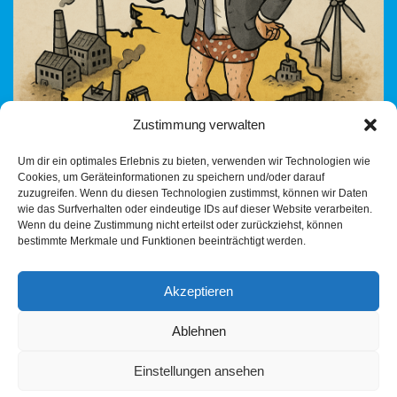
Zustimmung verwalten
Um dir ein optimales Erlebnis zu bieten, verwenden wir Technologien wie
Cookies, um Geräteinformationen zu speichern und/oder darauf
Zwei Artikel, zwei Sprachen – ein Thema: Deutschlands Pose
zuzugreifen. Wenn du diesen Technologien zustimmst, können wir Daten
als „Friedensmacht“, die Waffen liefert, Milliarden zahlt und
wie das Surfverhalten oder eindeutige IDs auf dieser Website verarbeiten.
gleichzeitig international keine Rolle mehr spielt.Während die
Wenn du deine Zustimmung nicht erteilst oder zurückziehst, können
bestimmte Merkmale und Funktionen beeinträchtigt werden.
Tagesschau…
Weiterlesen »
Akzeptieren
Ablehnen
Einstellungen ansehen