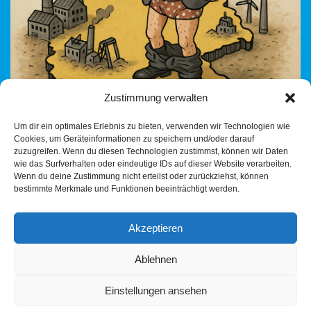
Zustimmung verwalten
Zwei Artikel, zwei Sprachen – ein Thema: Deutschlands Pose
Um dir ein optimales Erlebnis zu bieten, verwenden wir Technologien wie
als „Friedensmacht“, die Waffen liefert, Milliarden zahlt und
Cookies, um Geräteinformationen zu speichern und/oder darauf
gleichzeitig international keine Rolle mehr spielt.Während die
zuzugreifen. Wenn du diesen Technologien zustimmst, können wir Daten
Tagesschau…
Weiterlesen »
wie das Surfverhalten oder eindeutige IDs auf dieser Website verarbeiten.
Wenn du deine Zustimmung nicht erteilst oder zurückziehst, können
bestimmte Merkmale und Funktionen beeinträchtigt werden.
Akzeptieren
Ablehnen
Einstellungen ansehen