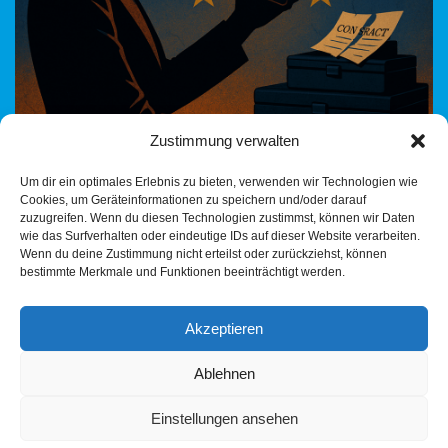
Zustimmung verwalten
Von der Spendenaffäre zur SMS-Vernichtung – wie die CDU seit
Um dir ein optimales Erlebnis zu bieten, verwenden wir Technologien wie
Jahrzehnten ihre Transparenzlosigkeit kultiviert Ursula von der
Cookies, um Geräteinformationen zu speichern und/oder darauf
Leyen, einst Verteidigungsministerin mit schwindelerregendem
zuzugreifen. Wenn du diesen Technologien zustimmst, können wir Daten
Berater-Sumpf, heute Präsidentin…
Weiterlesen »
wie das Surfverhalten oder eindeutige IDs auf dieser Website verarbeiten.
Wenn du deine Zustimmung nicht erteilst oder zurückziehst, können
bestimmte Merkmale und Funktionen beeinträchtigt werden.
Akzeptieren
Ablehnen
Einstellungen ansehen