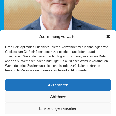
Zustimmung verwalten
Um dir ein optimales Erlebnis zu bieten, verwenden wir Technologien wie
Cookies, um Geräteinformationen zu speichern und/oder darauf
Mit dem Citytourbus durch Heilbronn – eingeladen von der
zuzugreifen. Wenn du diesen Technologien zustimmst, können wir Daten
Stadtratsfraktion Ich war neulich mit dem Citytourbus Heilbronn
wie das Surfverhalten oder eindeutige IDs auf dieser Website verarbeiten.
unterwegs – eingeladen als Mitarbeiter der
Wenn du deine Zustimmung nicht erteilst oder zurückziehst, können
bestimmte Merkmale und Funktionen beeinträchtigt werden.
AfD‑Stadtratsfraktion, die…
Weiterlesen »
Akzeptieren
Ablehnen
Einstellungen ansehen