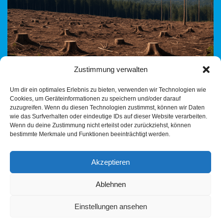
Zustimmung verwalten
am 25.07.2025 Vorwort zur Regionalverbandsversammlung Im
Um dir ein optimales Erlebnis zu bieten, verwenden wir Technologien wie
wärmsten Juli seit der Kreidezeit, beschäftigte sich der
Cookies, um Geräteinformationen zu speichern und/oder darauf
Regionalverband mit den Gesetzen der Grünen
zuzugreifen. Wenn du diesen Technologien zustimmst, können wir Daten
Landesregierung – der Partner ist…
Weiterlesen »
wie das Surfverhalten oder eindeutige IDs auf dieser Website verarbeiten.
Wenn du deine Zustimmung nicht erteilst oder zurückziehst, können
bestimmte Merkmale und Funktionen beeinträchtigt werden.
Akzeptieren
Ablehnen
Einstellungen ansehen