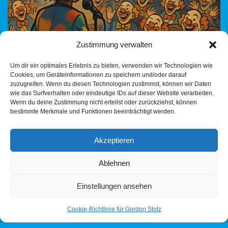
Zustimmung verwalten
Um dir ein optimales Erlebnis zu bieten, verwenden wir Technologien wie
Cookies, um Geräteinformationen zu speichern und/oder darauf
zuzugreifen. Wenn du diesen Technologien zustimmst, können wir Daten
Die neue Präsidentin der Uzzo, Pammelleni Schlapperlook,
wie das Surfverhalten oder eindeutige IDs auf dieser Website verarbeiten.
Wenn du deine Zustimmung nicht erteilst oder zurückziehst, können
sorgt derzeit weltweit für Aufsehen. Deutschlands neue
bestimmte Merkmale und Funktionen beeinträchtigt werden.
Commedian auf der internationalen Bühne glänzt mit kuriosen
Auftritten und überraschenden…
Weiterlesen »
Akzeptieren
Ablehnen
Einstellungen ansehen
Cookie-Richtlinie für Gordon Stotz