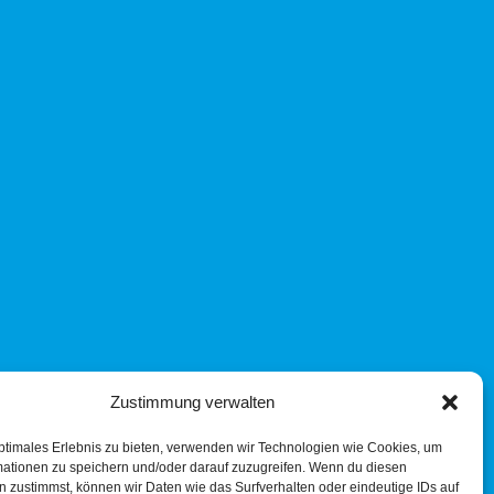
Zustimmung verwalten
ptimales Erlebnis zu bieten, verwenden wir Technologien wie Cookies, um
mationen zu speichern und/oder darauf zuzugreifen. Wenn du diesen
 zustimmst, können wir Daten wie das Surfverhalten oder eindeutige IDs auf