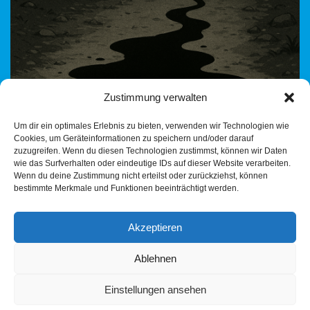
Zustimmung verwalten
Um dir ein optimales Erlebnis zu bieten, verwenden wir Technologien wie
Cookies, um Geräteinformationen zu speichern und/oder darauf
Der Fall Hochdorf: Wenn Schutz zur Gefahr wird Ein Jogger
zuzugreifen. Wenn du diesen Technologien zustimmst, können wir Daten
stirbt. Völlig unvermittelt. Getötet von einem jungen Mann aus
wie das Surfverhalten oder eindeutige IDs auf dieser Website verarbeiten.
Afghanistan, der laut Gericht in einem…
Weiterlesen »
Wenn du deine Zustimmung nicht erteilst oder zurückziehst, können
bestimmte Merkmale und Funktionen beeinträchtigt werden.
Akzeptieren
Ablehnen
Einstellungen ansehen