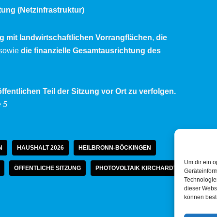
ung (Netzinfrastruktur)
mit landwirtschaftlichen Vorrangflächen
,
die
sowie
die finanzielle Gesamtausrichtung des
ffentlichen Teil der Sitzung vor Ort zu verfolgen.
e 5
N
HAUSHALT 2026
HEILBRONN-BÖCKINGEN
Um dir ein o
ÖFFENTLICHE SITZUNG
PHOTOVOLTAIK KIRCHARDT
Geräteinfor
Technologien
dieser Websi
können best