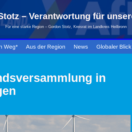
totz – Verantwortung für unse
Für eine starke Region – Gordon Stotz, Kreisrat im Landkreis Heilbronn
n Weg*
Aus der Region
News
Globaler Blick
ndsversammlung in
gen