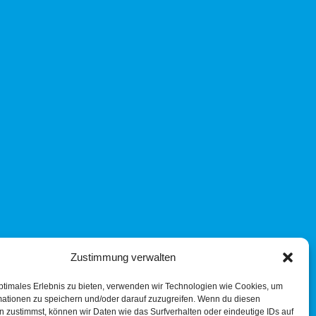
Zustimmung verwalten
ptimales Erlebnis zu bieten, verwenden wir Technologien wie Cookies, um
mationen zu speichern und/oder darauf zuzugreifen. Wenn du diesen
 zustimmst, können wir Daten wie das Surfverhalten oder eindeutige IDs auf