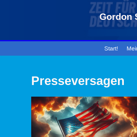
Gordon S
Zum
Inhalt
springen
Start!
Mei
Presseversagen