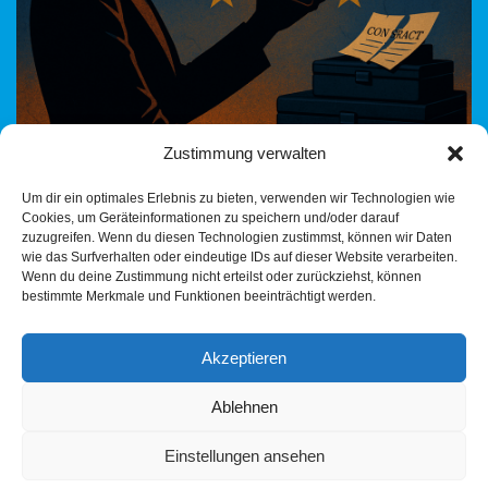
Zustimmung verwalten
Von der Spendenaffäre zur SMS-Vernichtung – wie die CDU seit
Um dir ein optimales Erlebnis zu bieten, verwenden wir Technologien wie
Jahrzehnten ihre Transparenzlosigkeit kultiviert Ursula von der
Cookies, um Geräteinformationen zu speichern und/oder darauf
Leyen, einst Verteidigungsministerin mit schwindelerregendem
zuzugreifen. Wenn du diesen Technologien zustimmst, können wir Daten
Berater-Sumpf, heute Präsidentin…
Weiterlesen »
wie das Surfverhalten oder eindeutige IDs auf dieser Website verarbeiten.
Wenn du deine Zustimmung nicht erteilst oder zurückziehst, können
bestimmte Merkmale und Funktionen beeinträchtigt werden.
Akzeptieren
Ablehnen
Einstellungen ansehen