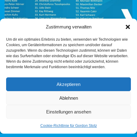
Zustimmung verwalten
Um dir ein optimales Erlebnis zu bieten, verwenden wir Technologien wie
Cookies, um Geräteinformationen zu speichern und/oder darauf
zuzugreifen. Wenn du diesen Technologien zustimmst, können wir Daten
Am Wochenende wurden die AfD-Kandidaten Landtagswahl
wie das Surfverhalten oder eindeutige IDs auf dieser Website verarbeiten.
Wenn du deine Zustimmung nicht erteilst oder zurückziehst, können
2026 auf dem Landesparteitag gewählt. Heilbronn ist stark auf
bestimmte Merkmale und Funktionen beeinträchtigt werden.
der Liste vertreten.
Her mit der Jugend, her
mit…
Weiterlesen »
Akzeptieren
Ablehnen
Einstellungen ansehen
Cookie-Richtlinie für Gordon Stotz