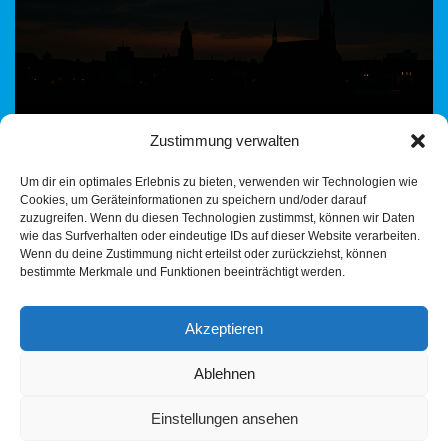
Zustimmung verwalten
Im Dunkeln verdurstet ? – Heilbronn regelt das Licht Heilbronn
Um dir ein optimales Erlebnis zu bieten, verwenden wir Technologien wie
hat keine Probleme mehr. Anders lässt sich nicht erklären,
Cookies, um Geräteinformationen zu speichern und/oder darauf
warum die Verwaltung mit Hochdruck an…
Weiterlesen »
zuzugreifen. Wenn du diesen Technologien zustimmst, können wir Daten
wie das Surfverhalten oder eindeutige IDs auf dieser Website verarbeiten.
Wenn du deine Zustimmung nicht erteilst oder zurückziehst, können
bestimmte Merkmale und Funktionen beeinträchtigt werden.
Akzeptieren
Ablehnen
Einstellungen ansehen