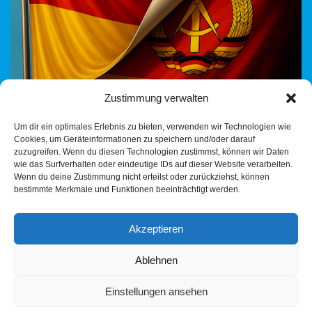
Zustimmung verwalten
Wenn Kandidaten verboten, Richterlisten gestrichen und
Um dir ein optimales Erlebnis zu bieten, verwenden wir Technologien wie
Begriffe wie „Verfassungstreue“ zur Waffe werden Ich bin
Cookies, um Geräteinformationen zu speichern und/oder darauf
wütend. Wütend auf eine Politik, die den Wählerwillen ignoriert.
zuzugreifen. Wenn du diesen Technologien zustimmst, können wir Daten
Wütend auf…
Weiterlesen »
wie das Surfverhalten oder eindeutige IDs auf dieser Website verarbeiten.
Wenn du deine Zustimmung nicht erteilst oder zurückziehst, können
bestimmte Merkmale und Funktionen beeinträchtigt werden.
Akzeptieren
Ablehnen
Einstellungen ansehen