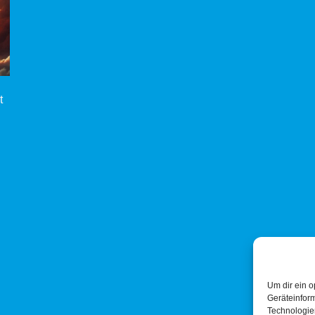
t
Um dir ein o
Geräteinfor
Technologien