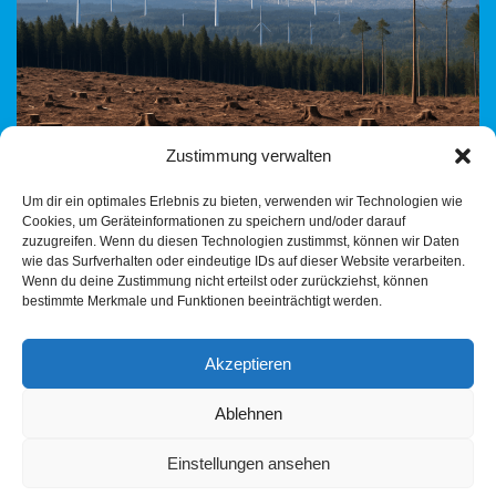
Zustimmung verwalten
Um dir ein optimales Erlebnis zu bieten, verwenden wir Technologien wie
Cookies, um Geräteinformationen zu speichern und/oder darauf
am 25.07.2025 Vorwort zur Regionalverbandsversammlung Im
zuzugreifen. Wenn du diesen Technologien zustimmst, können wir Daten
wärmsten Juli seit der Kreidezeit, beschäftigte sich der
wie das Surfverhalten oder eindeutige IDs auf dieser Website verarbeiten.
Regionalverband mit den Gesetzen der Grünen
Wenn du deine Zustimmung nicht erteilst oder zurückziehst, können
bestimmte Merkmale und Funktionen beeinträchtigt werden.
Landesregierung – der Partner ist…
Weiterlesen »
Akzeptieren
Ablehnen
Einstellungen ansehen