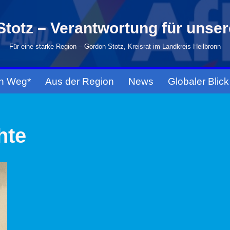
totz – Verantwortung für unse
Für eine starke Region – Gordon Stotz, Kreisrat im Landkreis Heilbronn
n Weg*
Aus der Region
News
Globaler Blick
hte