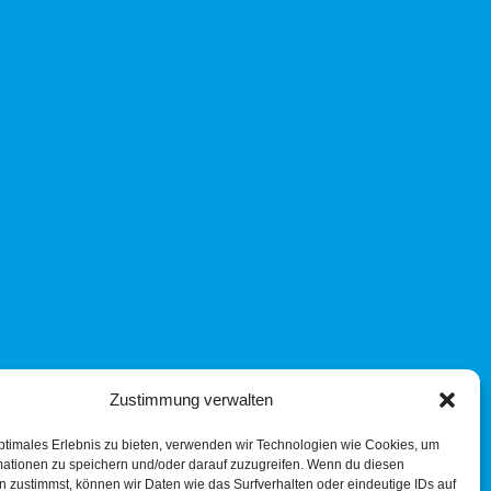
Zustimmung verwalten
ptimales Erlebnis zu bieten, verwenden wir Technologien wie Cookies, um
mationen zu speichern und/oder darauf zuzugreifen. Wenn du diesen
 zustimmst, können wir Daten wie das Surfverhalten oder eindeutige IDs auf