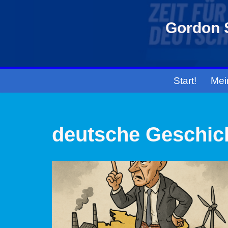
Gordon S
Zum
Inhalt
springen
Start!
Mei
deutsche Geschic