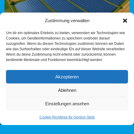
Zustimmung verwalten
Um dir ein optimales Erlebnis zu bieten, verwenden wir Technologien wie
Cookies, um Geräteinformationen zu speichern und/oder darauf
in Schrozberg AfD-Fraktion: Klare Haltung trotz Kenntnisnahme
zuzugreifen. Wenn du diesen Technologien zustimmst, können wir Daten
– unsere Linie steht Vor der Regionalverbandsversammlung
wie das Surfverhalten oder eindeutige IDs auf dieser Website verarbeiten.
Wenn du deine Zustimmung nicht erteilst oder zurückziehst, können
hatten wir eine einstündige Fraktionssitzung: Die
bestimmte Merkmale und Funktionen beeinträchtigt werden.
Fraktionssitzung vom 25.07.2025 verlief geschlossen,
…
Weiterlesen »
Akzeptieren
Ablehnen
Einstellungen ansehen
Cookie-Richtlinie für Gordon Stotz