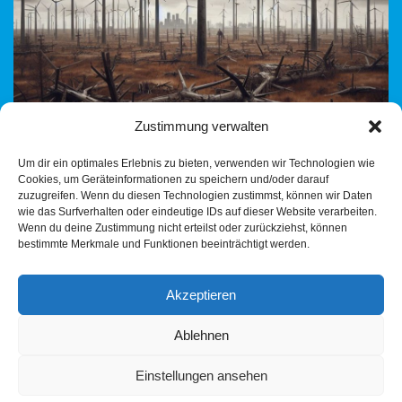
Zustimmung verwalten
Um dir ein optimales Erlebnis zu bieten, verwenden wir Technologien wie
Cookies, um Geräteinformationen zu speichern und/oder darauf
3. Juni 2025 Windkraft Wildwuchs? Fehlende Koordination
zuzugreifen. Wenn du diesen Technologien zustimmst, können wir Daten
zwischen Gemeinden und Regionalverband? Windkraft
wie das Surfverhalten oder eindeutige IDs auf dieser Website verarbeiten.
Wildwuchs droht im Landkreis Heilbronn. Zahlreiche Projekte
Wenn du deine Zustimmung nicht erteilst oder zurückziehst, können
bestimmte Merkmale und Funktionen beeinträchtigt werden.
außerhalb der vorgesehenen Vorrangflächen werfen
aktuell…
Weiterlesen »
Akzeptieren
Ablehnen
Einstellungen ansehen