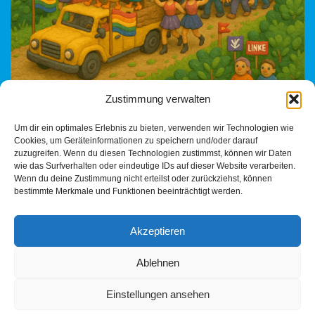
Zustimmung verwalten
CSD in Heilbronn – Wenn Sichtbarkeit zur politischen
Um dir ein optimales Erlebnis zu bieten, verwenden wir Technologien wie
Inszenierung wird Am vergangenen Wochenende fand in
Cookies, um Geräteinformationen zu speichern und/oder darauf
Heilbronn der diesjährige Christopher Street Day statt — bunt,
zuzugreifen. Wenn du diesen Technologien zustimmst, können wir Daten
laut…
Weiterlesen »
wie das Surfverhalten oder eindeutige IDs auf dieser Website verarbeiten.
Wenn du deine Zustimmung nicht erteilst oder zurückziehst, können
bestimmte Merkmale und Funktionen beeinträchtigt werden.
Akzeptieren
Ablehnen
Einstellungen ansehen