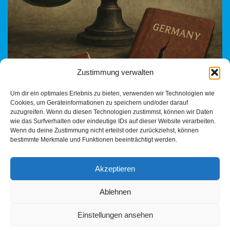
Zustimmung verwalten
Vergewaltiger will zurück nach Deutschland – und bekommt
Um dir ein optimales Erlebnis zu bieten, verwenden wir Technologien wie
eine Bühne Ein verurteilter Sexualstraftäter, der abgeschoben
Cookies, um Geräteinformationen zu speichern und/oder darauf
wurde, klagt auf Rückkehr – mit Hilfe seines Anwalts
zuzugreifen. Wenn du diesen Technologien zustimmst, können wir Daten
und…
Weiterlesen »
wie das Surfverhalten oder eindeutige IDs auf dieser Website verarbeiten.
Wenn du deine Zustimmung nicht erteilst oder zurückziehst, können
bestimmte Merkmale und Funktionen beeinträchtigt werden.
Akzeptieren
Ablehnen
Einstellungen ansehen