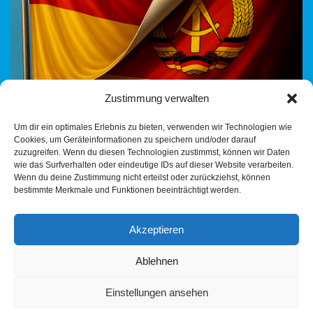
Zustimmung verwalten
Wenn Kandidaten verboten, Richterlisten gestrichen und
Um dir ein optimales Erlebnis zu bieten, verwenden wir Technologien wie
Begriffe wie „Verfassungstreue“ zur Waffe werden Ich bin
Cookies, um Geräteinformationen zu speichern und/oder darauf
wütend. Wütend auf eine Politik, die den Wählerwillen ignoriert.
zuzugreifen. Wenn du diesen Technologien zustimmst, können wir Daten
Wütend auf…
Weiterlesen »
wie das Surfverhalten oder eindeutige IDs auf dieser Website verarbeiten.
Wenn du deine Zustimmung nicht erteilst oder zurückziehst, können
bestimmte Merkmale und Funktionen beeinträchtigt werden.
Akzeptieren
Ablehnen
Einstellungen ansehen