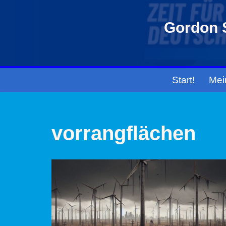
Gordon S
Zum
Inhalt
springen
Start!
Mei
vorrangflächen