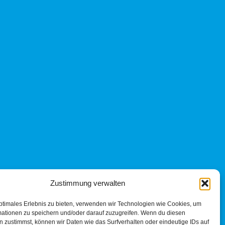
Zustimmung verwalten
ptimales Erlebnis zu bieten, verwenden wir Technologien wie Cookies, um
mationen zu speichern und/oder darauf zuzugreifen. Wenn du diesen
 zustimmst, können wir Daten wie das Surfverhalten oder eindeutige IDs auf